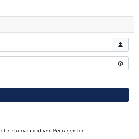
Passwor
on Lichtkurven und von Beiträgen für