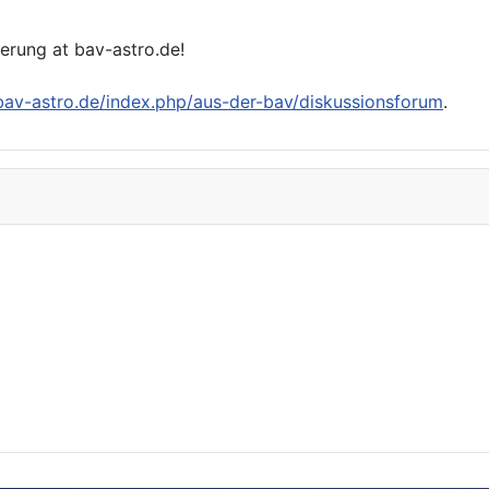
ierung at bav-astro.de!
/bav-astro.de/index.php/aus-der-bav/diskussionsforum
.